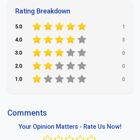
Rating Breakdown
5.0
1
4.0
3
3.0
0
2.0
0
1.0
0
Comments
Your Opinion Matters - Rate Us Now!