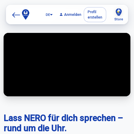
Profil
DE
Anmelden
erstellen
Store
Lass NERO für dich sprechen –
rund um die Uhr.