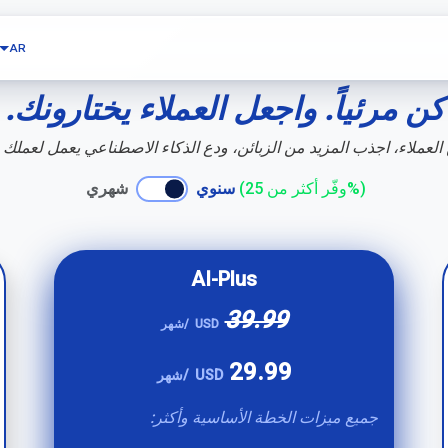
AR
كن مرئياً. واجعل العملاء يختارونك.
العملاء، اجذب المزيد من الزبائن، ودع الذكاء الاصطناعي يعمل لعملك 
(وفّر أكثر من 25%)
سنوي
شهري
AI-Plus
39.99
USD
/شهر
29.99
USD
/شهر
جميع ميزات الخطة الأساسية وأكثر: