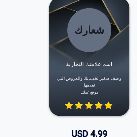
شعارك
اسم علامتك التجارية
وصف صغير لخدماتك والعروض التي
تقدمها
موقع عملك
USD
4.99