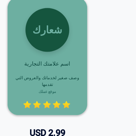
شعارك
اسم علامتك التجارية
وصف صغير لخدماتك والعروض التي
تقدمها
موقع عملك
USD
2.99