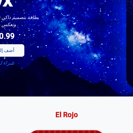
yx
بطاقة بتصميم داكن ت
وتعكس ج
0.99
أضف إلى
شراء ل
El Rojo