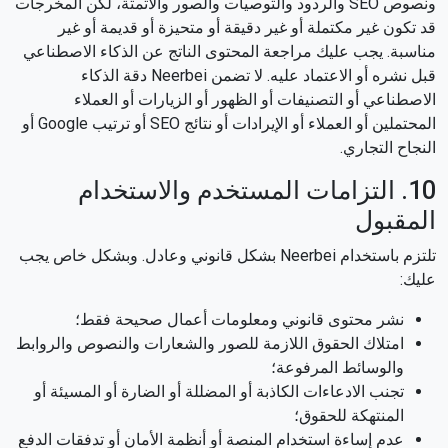
ونصوص SEO والردود والتوصيات والصور والأتمتة، لكن المخرجات
قد تكون غير مكتملة أو غير دقيقة أو متحيزة أو قديمة أو غير
مناسبة. يجب عليك مراجعة المحتوى الناتج عن الذكاء الاصطناعي
قبل نشره أو الاعتماد عليه. لا تضمن Neerbei دقة الذكاء
الاصطناعي أو التصنيفات أو الظهور أو الزيارات أو العملاء
المحتملين أو العملاء أو الإيرادات أو نتائج SEO أو ترتيب Google أو
النجاح التجاري.
10. التزامات المستخدم والاستخدام
المقبول
تلتزم باستخدام Neerbei بشكل قانوني وعادل. وبشكل خاص يجب
عليك:
نشر محتوى قانوني ومعلومات أعمال صحيحة فقط؛
امتلاك الحقوق اللازمة للصور والشعارات والنصوص والروابط
والوسائط المرفوعة؛
تجنب الادعاءات الكاذبة أو المضللة أو الضارة أو المسيئة أو
المنتهكة للحقوق؛
عدم إساءة استخدام المنصة أو أنظمة الأمان أو تدفقات الدفع