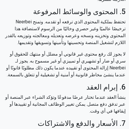
5. المحتوى والوسائط المرفوعة
تحتفظ بملكية المحتوى الذي ترفعه أو تقدمه. وتمنح Neerbei
ترخيصًا عالميًا وغير حصري وخاليًا من الرسوم لاستضافة هذا
المحتوى وتخزينه ونسخه وعرضه وتعديله ومعالجته وتوزيعه بالقدر
اللازم لتشغيل المنصة وتحسينها وتأمينها وتسويقها وتقديمها.
لا يجوز لك رفع محتوى غير قانوني أو مضلل أو منتهك للحقوق أو
سري أو ضار أو تشهيري أو تمييزي أو غير مسموح به. يجوز لـ
Neerbei إزالة المحتوى أو تقييده عندما يكون ذلك مطلوبًا قانونًا أو
عندما ينشئ مخاطر قانونية أو أمنية أو تشغيلية أو تتعلق بالسمعة.
6. إبرام العقد
ينشأ العقد عندما تختار عرضًا مدفوعًا وتؤكد الشراء عبر المنصة أو
عبر تدفق دفع متصل. يمكن تغيير الوظائف المجانية أو تقييدها أو
إيقافها في أي وقت.
7. الأسعار والدفع والاشتراكات