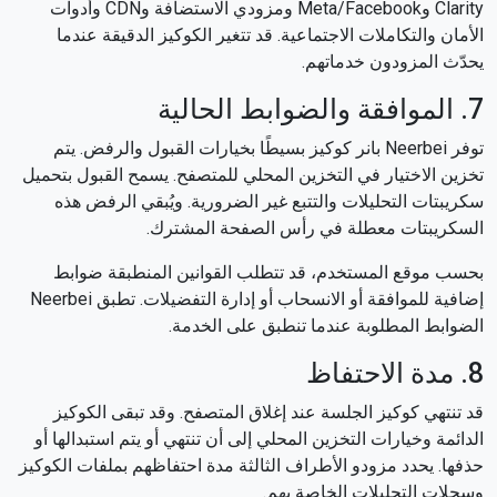
Clarity وMeta/Facebook ومزودي الاستضافة وCDN وأدوات
الأمان والتكاملات الاجتماعية. قد تتغير الكوكيز الدقيقة عندما
يحدّث المزودون خدماتهم.
7. الموافقة والضوابط الحالية
توفر Neerbei بانر كوكيز بسيطًا بخيارات القبول والرفض. يتم
تخزين الاختيار في التخزين المحلي للمتصفح. يسمح القبول بتحميل
سكريبتات التحليلات والتتبع غير الضرورية. ويُبقي الرفض هذه
السكريبتات معطلة في رأس الصفحة المشترك.
بحسب موقع المستخدم، قد تتطلب القوانين المنطبقة ضوابط
إضافية للموافقة أو الانسحاب أو إدارة التفضيلات. تطبق Neerbei
الضوابط المطلوبة عندما تنطبق على الخدمة.
8. مدة الاحتفاظ
قد تنتهي كوكيز الجلسة عند إغلاق المتصفح. وقد تبقى الكوكيز
الدائمة وخيارات التخزين المحلي إلى أن تنتهي أو يتم استبدالها أو
حذفها. يحدد مزودو الأطراف الثالثة مدة احتفاظهم بملفات الكوكيز
وسجلات التحليلات الخاصة بهم.